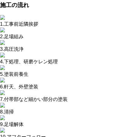
施工の流れ
1.工事前近隣挨拶
2.足場組み
3.高圧洗浄
4.下処理、研磨ケレン処理
5.塗装前養生
6.軒天、外壁塗装
7.付帯部など細かい部分の塗装
8.清掃
9.足場解体
10.アフターフォロー