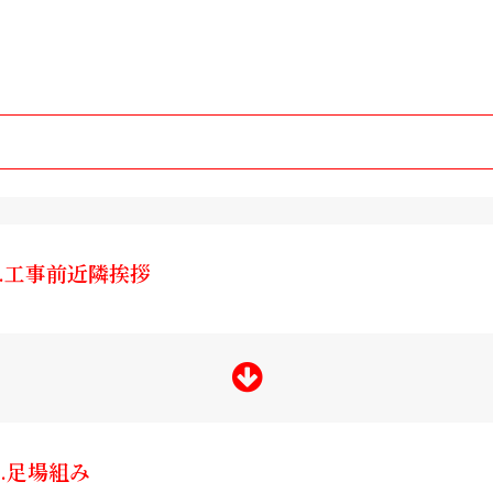
1.工事前近隣挨拶
2.足場組み