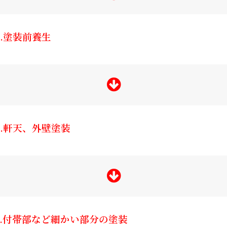
5.塗装前養生
6.軒天、外壁塗装
7.付帯部など細かい部分の塗装