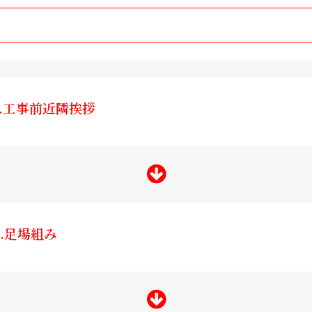
1.工事前近隣挨拶
2.足場組み