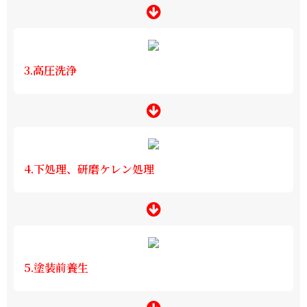
3.高圧洗浄
4.下処理、研磨ケレン処理
5.塗装前養生