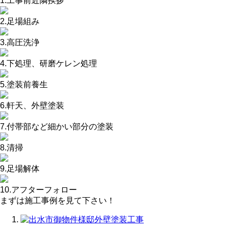
1.工事前近隣挨拶
2.足場組み
3.高圧洗浄
4.下処理、研磨ケレン処理
5.塗装前養生
6.軒天、外壁塗装
7.付帯部など細かい部分の塗装
8.清掃
9.足場解体
10.アフターフォロー
まずは施工事例を見て下さい！