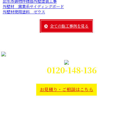
出水市御物件様邸外壁塗装工事
外壁材 窯業系サイディングボード
外壁材使用塗料 ゼウス
全ての施工事例を見る
0120-148-136
電話対応時間:9時～21時
お見積り・ご相談はこちら
本社
〒892-0804
鹿児島市春日町1-12
出水出張所
〒899-0213