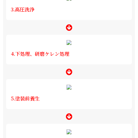
3.高圧洗浄
4.下処理、研磨ケレン処理
5.塗装前養生