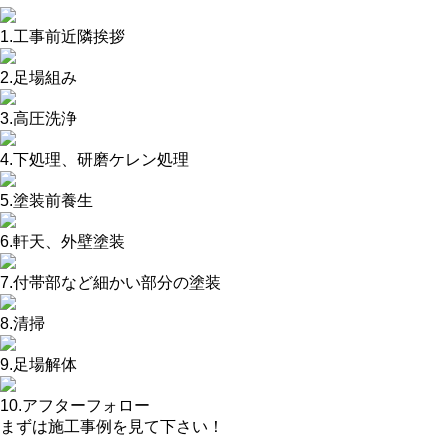
1.工事前近隣挨拶
2.足場組み
3.高圧洗浄
4.下処理、研磨ケレン処理
5.塗装前養生
6.軒天、外壁塗装
7.付帯部など細かい部分の塗装
8.清掃
9.足場解体
10.アフターフォロー
まずは施工事例を見て下さい！