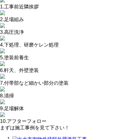
1.工事前近隣挨拶
2.足場組み
3.高圧洗浄
4.下処理、研磨ケレン処理
5.塗装前養生
6.軒天、外壁塗装
7.付帯部など細かい部分の塗装
8.清掃
9.足場解体
10.アフターフォロー
まずは施工事例を見て下さい！