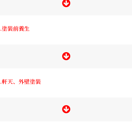
5.塗装前養生
6.軒天、外壁塗装