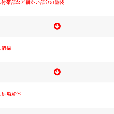
7.付帯部など細かい部分の塗装
8.清掃
9.足場解体