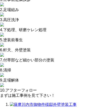
2.足場組み
3.高圧洗浄
4.下処理、研磨ケレン処理
5.塗装前養生
6.軒天、外壁塗装
7.付帯部など細かい部分の塗装
8.清掃
9.足場解体
10.アフターフォロー
まずは施工事例を見て下さい！