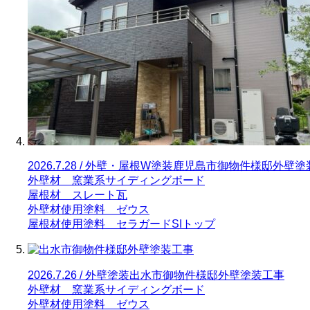
2026.7.28 / 外壁・屋根W塗装
鹿児島市御物件様邸外壁塗
外壁材 窯業系サイディングボード
屋根材 スレート瓦
外壁材使用塗料 ゼウス
屋根材使用塗料 セラガードSIトップ
2026.7.26 / 外壁塗装
出水市御物件様邸外壁塗装工事
外壁材 窯業系サイディングボード
外壁材使用塗料 ゼウス