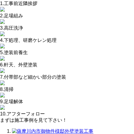
1.工事前近隣挨拶
2.足場組み
3.高圧洗浄
4.下処理、研磨ケレン処理
5.塗装前養生
6.軒天、外壁塗装
7.付帯部など細かい部分の塗装
8.清掃
9.足場解体
10.アフターフォロー
まずは施工事例を見て下さい！